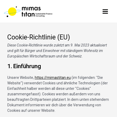
Zum
Consent
Consent
Consent
Consent
Marketing
Main
Inhalt
to
to
to
to
springen
service
service
service
service
Men
elementor
wordpress
google-
sonstiges
fonts
Cookie-Richtlinie (EU)
Diese Cookie-Richtlinie wurde zuletzt am 9. Mai 2023 aktualisiert
und gilt für Bürger und Einwohner mit ständigem Wohnsitz im
Europäischen Wirtschaftsraum und der Schweiz.
1. Einführung
Unsere Website,
https://mimastitan.eu
(im folgenden: "Die
Website") verwendet Cookies und ähnliche Technologien (der
Einfachheit halber werden all diese unter "Cookies"
zusammengefasst). Cookies werden außerdem von uns
beauftragten Drittparteien platziert. In dem unten stehendem
Dokument informieren wir dich über die Verwendung von
Cookies auf unserer Website.